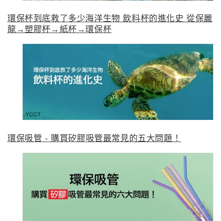
環保杯到底救了多少海洋生物 飲料杯的進化史 從保麗
龍→塑膠杯→紙杯→環保杯
環保吸管 - 購買矽膠吸管最常見的五大問題！