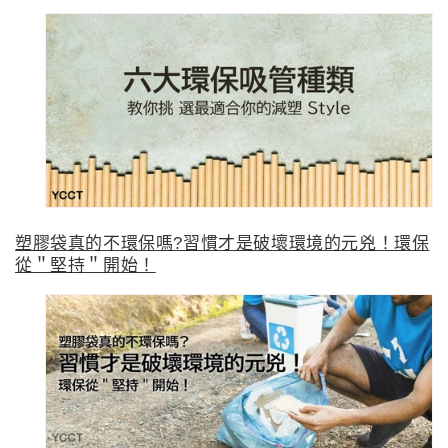
塑膠袋真的不環保嗎?習慣才是破壞環境的元兇！環保
從＂堅持＂開始！