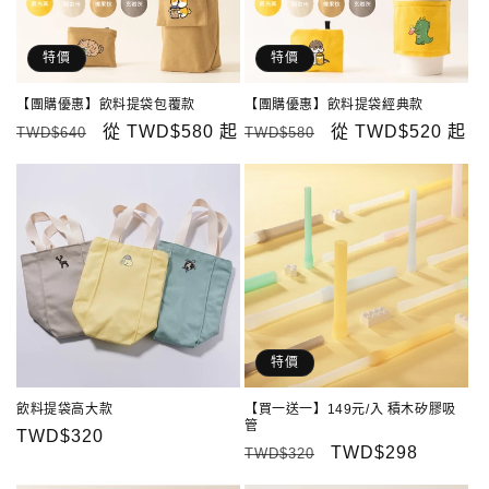
特價
特價
【團購優惠】飲料提袋包覆款
【團購優惠】飲料提袋經典款
定
售
從
TWD$580
起
定
售
從
TWD$520
起
TWD$640
TWD$580
價
價
價
價
特價
飲料提袋高大款
【買一送一】149元/入 積木矽膠吸
管
定
TWD$320
定
售
TWD$298
TWD$320
價
價
價