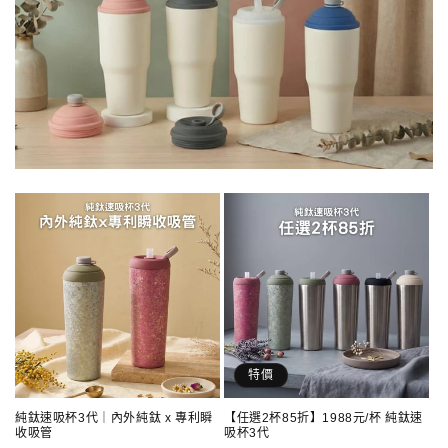
特價
純鈦速吸杯3代｜內外純鈦 x 專利瞬
【任選2杯85折】1988元/杯 純鈦速
收吸管
吸杯3代