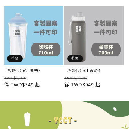
價
價
價
特價
特價
【客製化圖案】啵啵杯
【客製化圖案】蓋賀杯
定
售
定
售
TWD$1,010
TWD$1,530
價
從
TWD$749
價
起
價
從
TWD$949
價
起