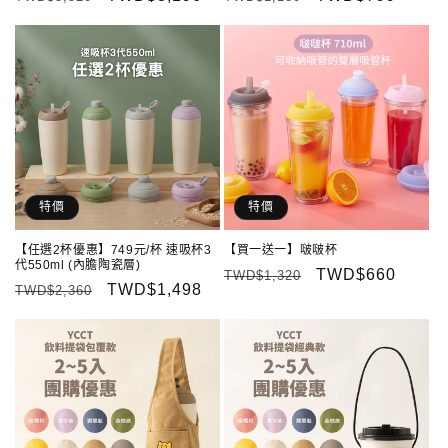
價
價
價
價
特價
特價
【任選2杯優惠】749元/杯 速吸杯3
【買一送一】啵啵杯
代550ml (內膽陶瓷層)
定
售
TWD$660
TWD$1,320
定
售
TWD$1,498
TWD$2,360
價
價
價
價