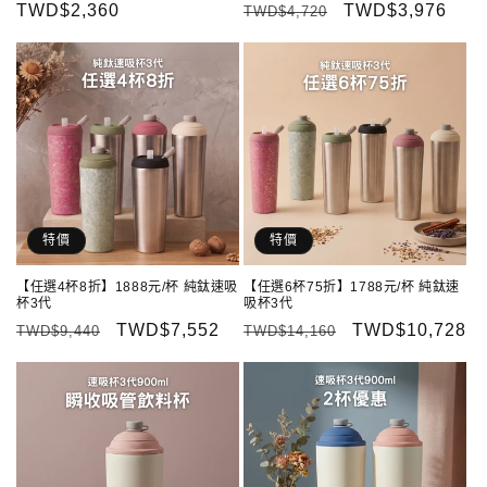
定
TWD$2,360
定
售
TWD$3,976
TWD$4,720
價
價
價
特價
特價
【任選4杯8折】1888元/杯 純鈦速吸
【任選6杯75折】1788元/杯 純鈦速
杯3代
吸杯3代
定
售
TWD$7,552
定
售
TWD$10,728
TWD$9,440
TWD$14,160
價
價
價
價