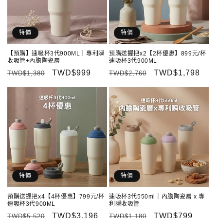
特價
特價
【預購】速吸杯3代900ML｜專利瞬
預購送握把x2【2杯優惠】899元/杯
收吸管+內膽陶瓷層
速吸杯3代900ML
定
售
TWD$999
定
售
TWD$1,798
TWD$1,380
TWD$2,760
價
價
價
價
特價
特價
預購送握把x4【4杯優惠】799元/杯
速吸杯3代550ml｜內膽陶瓷層 x 專
速吸杯3代900ML
利瞬收吸管
定
售
TWD$3,196
定
售
TWD$799
TWD$5,520
TWD$1,180