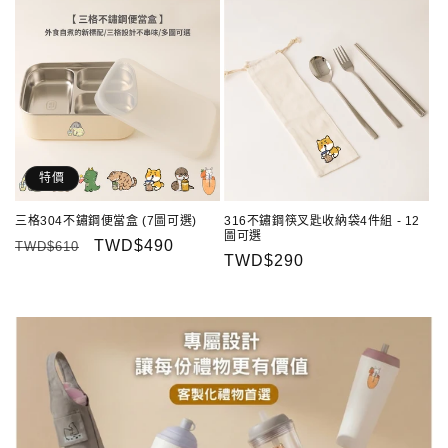
特價
三格304不鏽鋼便當盒 (7圖可選)
316不鏽鋼筷叉匙收納袋4件組 - 12
圖可選
定
售
TWD$490
TWD$610
定
TWD$290
價
價
價