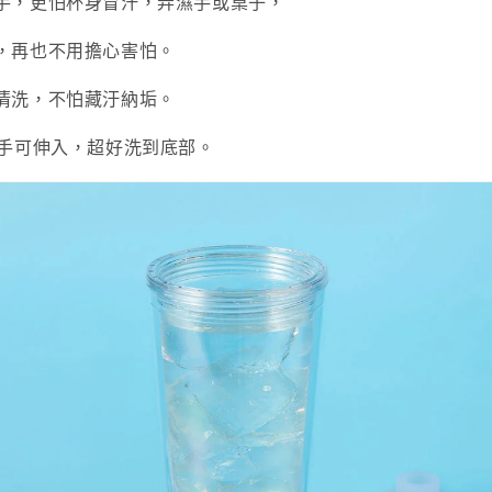
手，更怕杯身冒汗，弄濕手或桌子，
，再也不用擔心害怕。
清洗，不怕藏汙納垢。
一手可伸入，超好洗到底部。