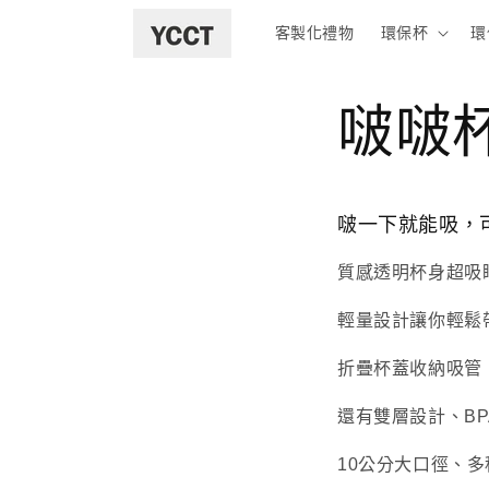
跳至內容
客製化禮物
環保杯
環
啵啵杯
啵一下就能吸，
質感透明杯身超吸
輕量設計讓你輕鬆
折疊杯蓋收納吸管，
還有雙層設計、BP
10公分大口徑、多