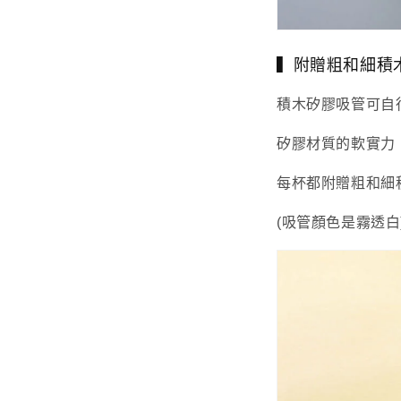
▍附贈粗和細積
積木矽膠吸管可自
矽膠材質的軟實力
每杯都附贈粗和細
(吸管顏色是霧透白