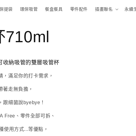
保提袋
環保吸管
餐盒餐具
零件配件
插畫聯名
永續
710ml
可收納吸管的雙層吸管杯
睛，滿足你的打卡需求，
帶著走無負擔，
跟細菌說byebye！
A Free、零件全部可拆、
種使用方式...等優點，