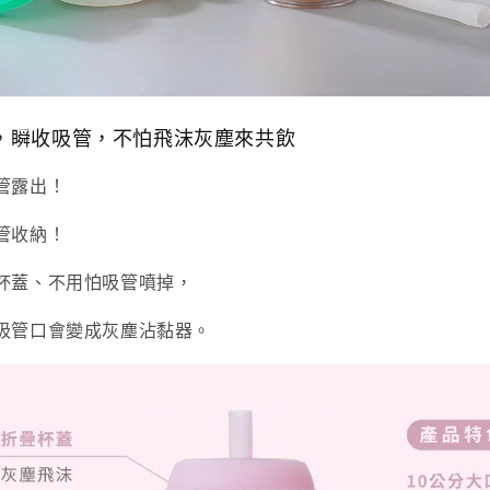
，瞬收吸管，不怕飛沫灰塵來共飲
管露出！
管收納！
杯蓋、不用怕吸管噴掉，
吸管口會變成灰塵沾黏器。