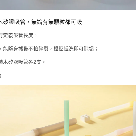
木矽膠吸管，無論有無顆粒都可吸
行定義吸管長度，
，能隨身攜帶不怕碎裂，輕壓搓洗即可除垢；
積木矽膠吸管各2支。
)