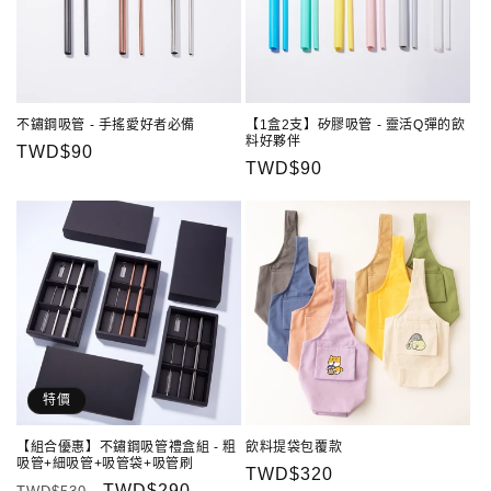
不鏽鋼吸管 - 手搖愛好者必備
【1盒2支】矽膠吸管 - 靈活Q彈的飲
料好夥伴
定
TWD$90
定
TWD$90
價
價
特價
【組合優惠】不鏽鋼吸管禮盒組 - 粗
飲料提袋包覆款
吸管+細吸管+吸管袋+吸管刷
定
TWD$320
定
售
TWD$290