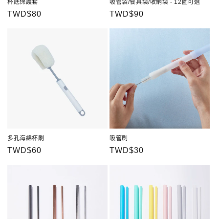
杯底保護套
吸管袋/餐具袋/收納袋 - 12圖可選
定
TWD$80
定
TWD$90
價
價
多孔海綿杯刷
吸管刷
定
TWD$60
定
TWD$30
價
價