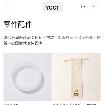
購
跳至內容
物
車
商
零件配件
品
環保杯周邊商品：杯套、提袋、保溫杯套、保冷杯套、杯
系
蓋，缺配備就從這裡挑
列
: