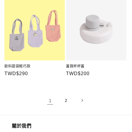
飲料提袋輕巧款
蓋賀杯杯蓋
定
TWD$290
定
TWD$200
價
價
1
2
關於我們