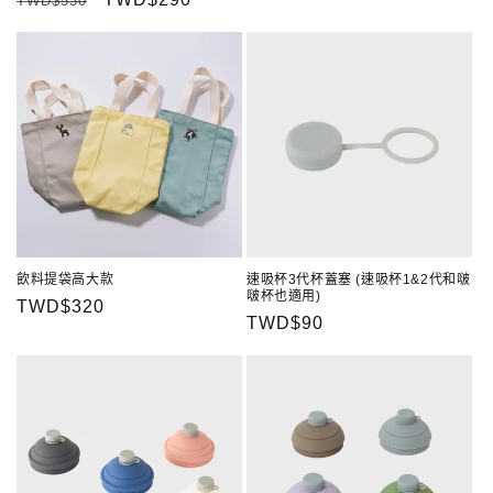
TWD$530
價
價
價
飲料提袋高大款
速吸杯3代杯蓋塞 (速吸杯1&2代和啵
啵杯也適用)
定
TWD$320
定
TWD$90
價
價