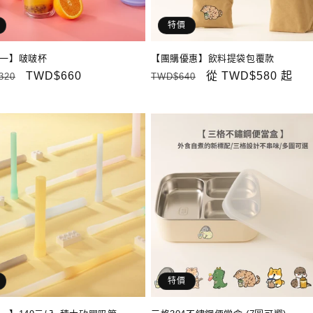
特價
一】啵啵杯
【團購優惠】飲料提袋包覆款
售
TWD$660
定
售
從
TWD$580
起
320
TWD$640
價
價
價
特價