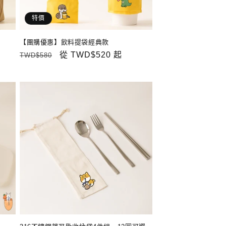
特價
【團購優惠】飲料提袋經典款
定
售
從
TWD$520
起
TWD$580
價
價