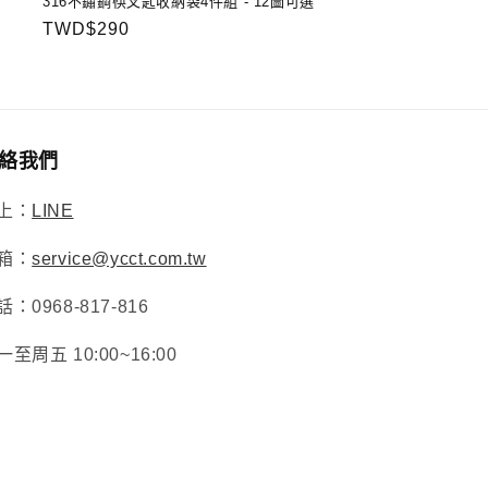
316不鏽鋼筷叉匙收納袋4件組 - 12圖可選
定
TWD$290
價
絡我們
上：
LINE
箱：
service@ycct.com.tw
話：0968-817-816
一至周五 10:00~16:00