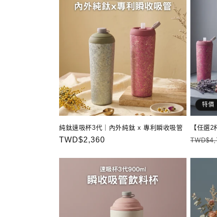
特價
純鈦速吸杯3代｜內外純鈦 x 專利瞬收吸管
【任選2杯
定
TWD$2,360
定
TWD$4,
價
價