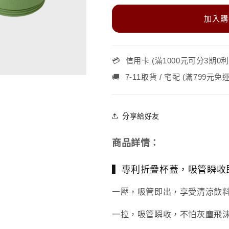
吸
吸
杯
杯
加入購
3
3
代
代
550&amp;720ml
550&amp;720
💳
杯
信用卡 (滿1000元可分3期0利率
杯
蓋
蓋
🚚
7-11取貨 / 宅配 (滿799元
(速
(速
吸
吸
杯
杯
分享給好友
2
2
代
代
商品詳情：
也
也
適
適
▍專利折疊杯蓋，吸管瞬收
用)
用)
數
數
一壓，吸管即出，享受清涼飲
量
量
一拉，吸管瞬收，
不怕灰塵飛
減
增