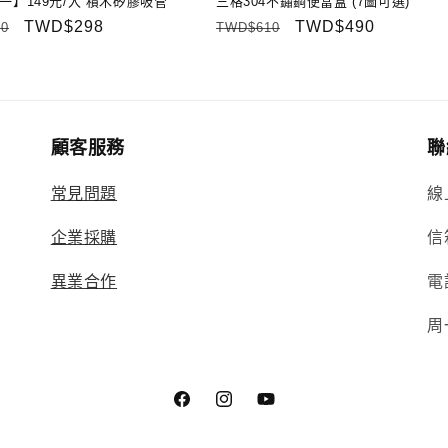
一】149元/入 積木矽膠吸管
三格304不鏽鋼便當盒 (7圖可選)
售
TWD$298
定
售
TWD$490
0
TWD$610
價
價
價
顧客服務
聯
常見問題
線
企業採購
信
異業合作
電
周
Facebook
Instagram
YouTube