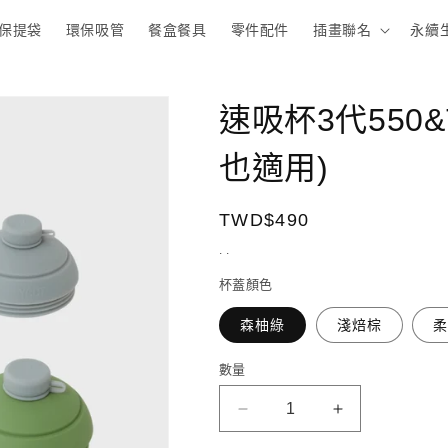
保提袋
環保吸管
餐盒餐具
零件配件
插畫聯名
永續
速吸杯3代550&
也適用)
定
TWD$490
價
. .
杯蓋顏色
森柚綠
淺焙棕
數量
數
量
速
速