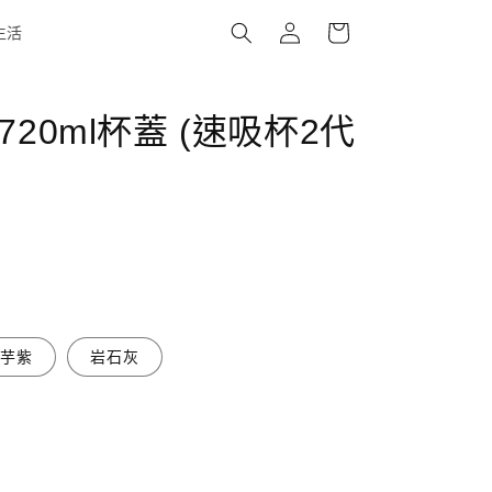
購
登
物
生活
入
車
720ml杯蓋 (速吸杯2代
柔芋紫
岩石灰