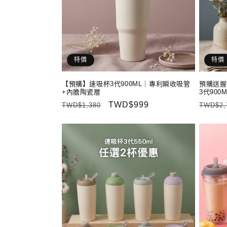
特價
特價
【預購】速吸杯3代900ML｜專利瞬收吸管
預購送握
+內膽陶瓷層
3代900M
定
售
TWD$999
定
TWD$1,380
TWD$2,
價
價
價