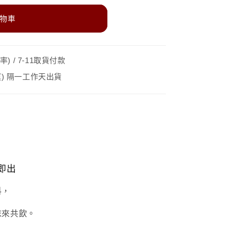
物車
ml
) / 7-11取貨付款
免運) 隔一工作天出貨
即出
料，
沫來共飲
。