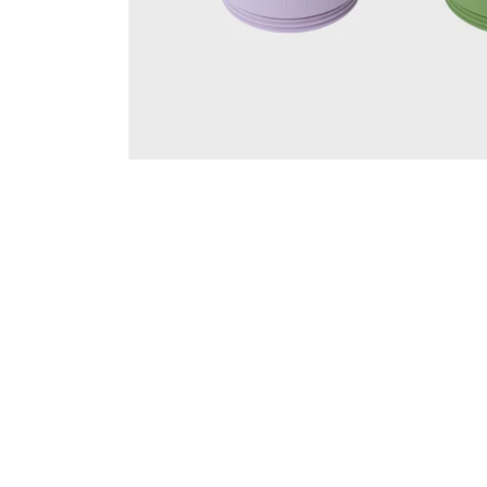
在
互
動
視
窗
中
開
啟
多
媒
體
檔
案
1