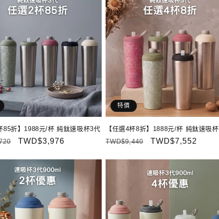
特價
85折】1988元/杯 純鈦速吸杯3代
【任選4杯8折】1888元/杯 純鈦速吸杯
售
TWD$3,976
定
售
TWD$7,552
720
TWD$9,440
價
價
價