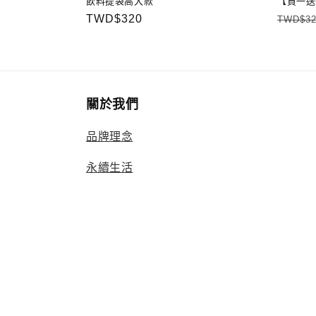
飲料提袋高大款
【買一送
定
TWD$320
定
TWD$32
價
價
關於我們
品牌理念
永續生活