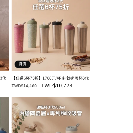
特價
3代
【任選6杯75折】1788元/杯 純鈦速吸杯3代
定
售
TWD$10,728
TWD$14,160
價
價