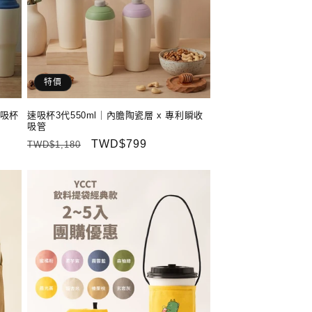
特價
速吸杯
速吸杯3代550ml｜內膽陶瓷層 x 專利瞬收
吸管
定
售
TWD$799
TWD$1,180
價
價