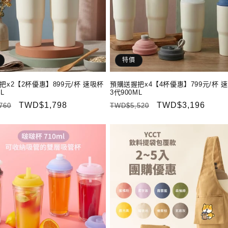
特價
把x2【2杯優惠】899元/杯 速吸杯
預購送握把x4【4杯優惠】799元/杯 
L
3代900ML
售
TWD$1,798
定
售
TWD$3,196
760
TWD$5,520
價
價
價