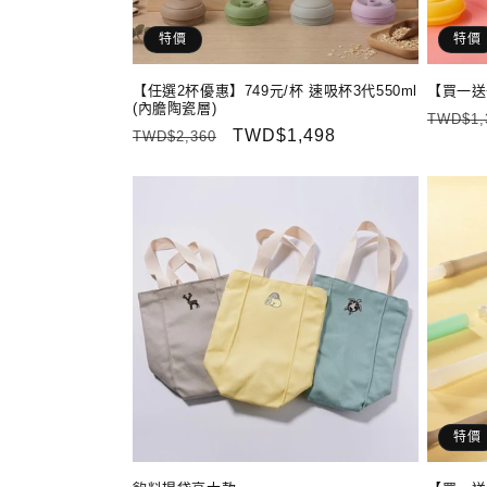
特價
特價
【任選2杯優惠】749元/杯 速吸杯3代550ml
【買一送
(內膽陶瓷層)
定
TWD$1,
定
售
TWD$1,498
TWD$2,360
價
價
價
特價