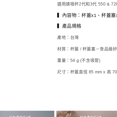
少
加
適用速吸杯2代和3代 550 & 720
▍內容物：杯蓋x1、杯蓋塞x
▍產品規格
產地：台灣
材質：杯蓋 / 杯蓋塞－食品級
重量：54 g (不含吸管)
尺寸：杯蓋直徑 85 mm x 高 70