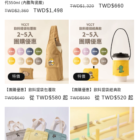
代550ml (內膽陶瓷層)
定
售
TWD$660
TWD$1,320
定
售
TWD$1,498
TWD$2,360
價
價
價
價
特價
特價
【團購優惠】飲料提袋包覆款
【團購優惠】飲料提袋經典款
定
售
從
TWD$580
起
定
售
從
TWD$520
起
TWD$640
TWD$580
價
價
價
價