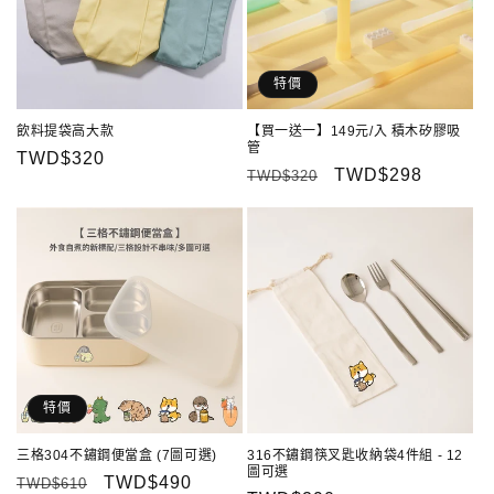
特價
飲料提袋高大款
【買一送一】149元/入 積木矽膠吸
管
定
TWD$320
定
售
TWD$298
TWD$320
價
價
價
特價
三格304不鏽鋼便當盒 (7圖可選)
316不鏽鋼筷叉匙收納袋4件組 - 12
圖可選
定
售
TWD$490
TWD$610