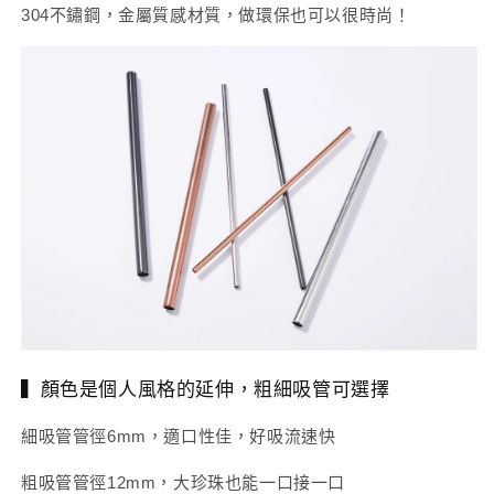
304不鏽鋼，金屬質感材質，做環保也可以很時尚！
+細
+細
吸
吸
管
管
+吸
+吸
管
管
袋
袋
+吸
+吸
管
管
刷
刷
數
數
量
量
減
增
少
加
▍顏色是個人風格的延伸，粗細吸管可選擇
細吸管管徑6mm，適口性佳，好吸流速快
粗吸管管徑12mm，大珍珠也能一口接一口