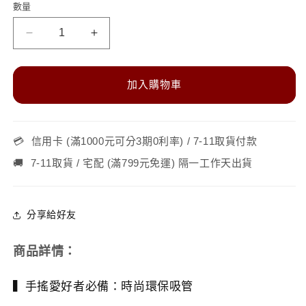
數量
數
量
【組
【組
合
合
優
優
加入購物車
惠】
惠】
不
不
鏽
鏽
💳
信用卡 (滿1000元可分3期0利率) / 7-11取貨付款
鋼
鋼
🚚
7-11取貨 / 宅配 (滿799元免運) 隔一工作天出貨
吸
吸
管
管
禮
禮
分享給好友
盒
盒
組
組
商品詳情：
-
-
粗
粗
▍手搖愛好者必備：時尚環保吸管
吸
吸
管
管