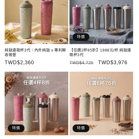
特價
純鈦速吸杯3代｜內外純鈦 x 專利瞬
【任選2杯85折】1988元/杯 純鈦速
收吸管
吸杯3代
定
TWD$2,360
定
售
TWD$3,976
TWD$4,720
價
價
價
特價
特價