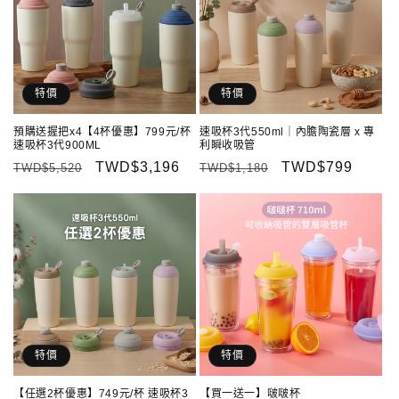
特價
特價
預購送握把x4【4杯優惠】799元/杯
速吸杯3代550ml｜內膽陶瓷層 x 專
速吸杯3代900ML
利瞬收吸管
定
售
TWD$3,196
定
售
TWD$799
TWD$5,520
TWD$1,180
價
價
價
價
特價
特價
【任選2杯優惠】749元/杯 速吸杯3
【買一送一】啵啵杯