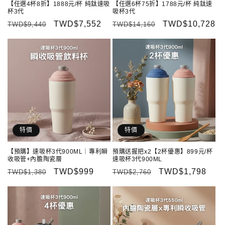
【任選4杯8折】1888元/杯 純鈦速吸
【任選6杯75折】1788元/杯 純鈦速
杯3代
吸杯3代
定
售
TWD$7,552
定
售
TWD$10,728
TWD$9,440
TWD$14,160
價
價
價
價
特價
特價
【預購】速吸杯3代900ML｜專利瞬
預購送握把x2【2杯優惠】899元/杯
收吸管+內膽陶瓷層
速吸杯3代900ML
定
售
TWD$999
定
售
TWD$1,798
TWD$1,380
TWD$2,760
價
價
價
價