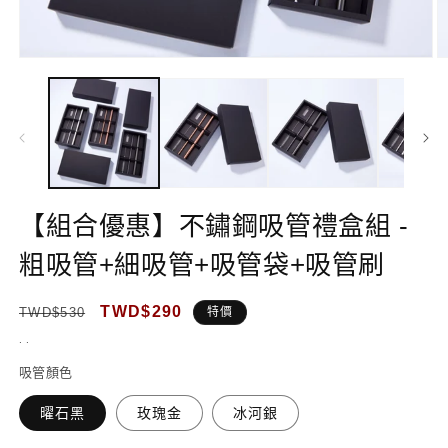
在
互
動
視
窗
中
開
啟
【組合優惠】不鏽鋼吸管禮盒組 -
多
媒
體
粗吸管+細吸管+吸管袋+吸管刷
檔
案
定
售
TWD$290
1
2
TWD$530
特價
價
價
. .
吸管顏色
曜石黑
玫瑰金
冰河銀