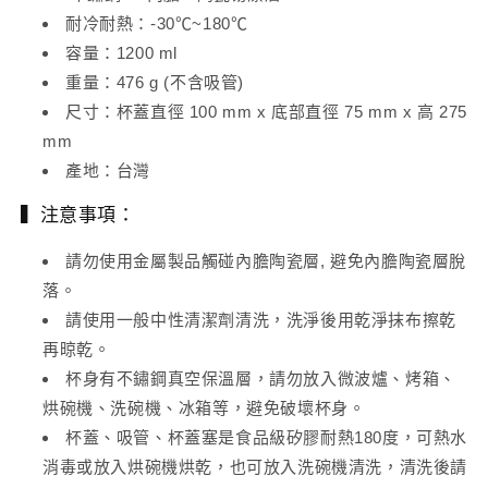
耐冷耐熱：-30℃~180℃
容量：1200 ml
重量：476 g (不含吸管)
尺寸：杯蓋直徑 100 mm x 底部直徑 75 mm x 高 275
mm
產地：台灣
▍注意事項：
請勿使用金屬製品觸碰內膽陶瓷層, 避免內膽陶瓷層脫
落
。
請使用一般中性清潔劑清洗，洗淨後用乾淨抹布擦乾
再晾乾。
杯身有不鏽鋼真空保溫層，請勿放入微波爐、烤箱、
烘碗機、洗碗機、冰箱等，避免破壞杯身。
杯蓋、吸管、杯蓋塞是食品級矽膠耐熱180度，可熱水
消毒或放入烘碗機烘乾，也可放入洗碗機清洗，清洗後請