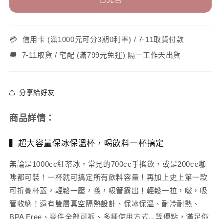
3
3
代
代
1200ML
1200ML
💳
｜
信用卡 (滿1000元可分3期0利率) / 7-11取貨付款
｜
專
專
🚚
7-11取貨 / 宅配 (滿799元免運) 隔一工作天出貨
利
利
瞬
瞬
收
收
分享給好友
吸
吸
管
管
商品詳情：
+內
+內
膽
膽
▍超大容量保冰保溫杯，喝飲料一杯搞定
陶
陶
無論是1000cc紅茶冰，常見的700cc手搖飲，或是200cc咖
瓷
瓷
啡都可裝！一杯就可搞定所有飲料容量！再加上史上第一款
層
層
可折疊杯蓋，輕鬆一壓，啵，吸管露出！輕鬆一拉，啵，吸
數
數
管收納！還有雙層真空隔熱設計、保冰保溫、耐冷耐熱、
量
量
BPA Free、零件全部可拆、多種使用方式...等優點，滿足你
減
增