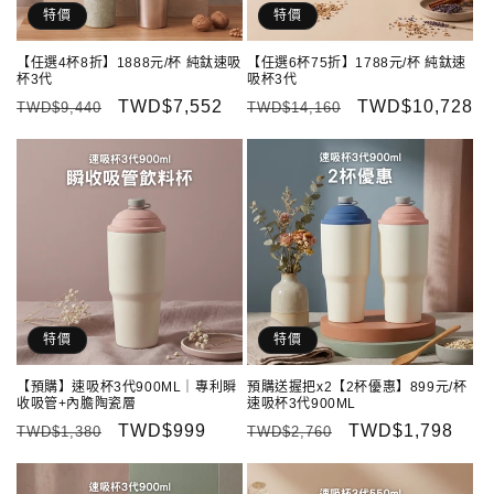
特價
特價
【任選4杯8折】1888元/杯 純鈦速吸
【任選6杯75折】1788元/杯 純鈦速
杯3代
吸杯3代
定
售
TWD$7,552
定
售
TWD$10,728
TWD$9,440
TWD$14,160
價
價
價
價
特價
特價
【預購】速吸杯3代900ML｜專利瞬
預購送握把x2【2杯優惠】899元/杯
收吸管+內膽陶瓷層
速吸杯3代900ML
定
售
TWD$999
定
售
TWD$1,798
TWD$1,380
TWD$2,760
價
價
價
價