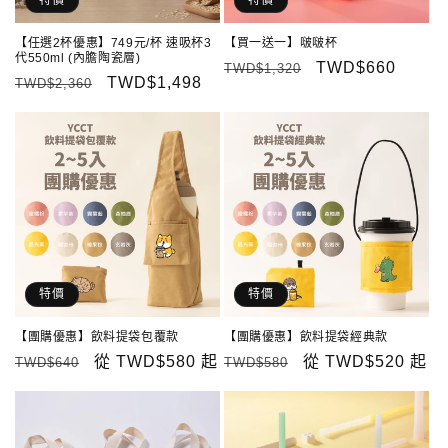
特價
特價
【任選2杯優惠】749元/杯 速吸杯3
【買一送一】啵啵杯
代550ml (內膽陶瓷層)
定
售
TWD$660
TWD$1,320
定
售
TWD$1,498
TWD$2,360
價
價
價
價
特價
特價
【團購優惠】飲料提袋包覆款
【團購優惠】飲料提袋經典款
定
售
從
TWD$580
起
定
售
從
TWD$520
起
TWD$640
TWD$580
價
價
價
價