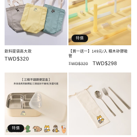
特價
飲料提袋高大款
【買一送一】149元/入 積木矽膠吸
管
定
TWD$320
定
售
TWD$298
TWD$320
價
價
價
特價