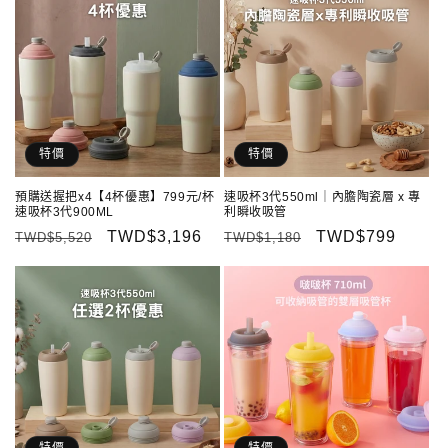
特價
特價
預購送握把x4【4杯優惠】799元/杯
速吸杯3代550ml｜內膽陶瓷層 x 專
速吸杯3代900ML
利瞬收吸管
定
售
TWD$3,196
定
售
TWD$799
TWD$5,520
TWD$1,180
價
價
價
價