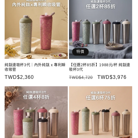
特價
純鈦速吸杯3代｜內外純鈦 x 專利瞬
【任選2杯85折】1988元/杯 純鈦速
收吸管
吸杯3代
定
TWD$2,360
定
售
TWD$3,976
TWD$4,720
價
價
價