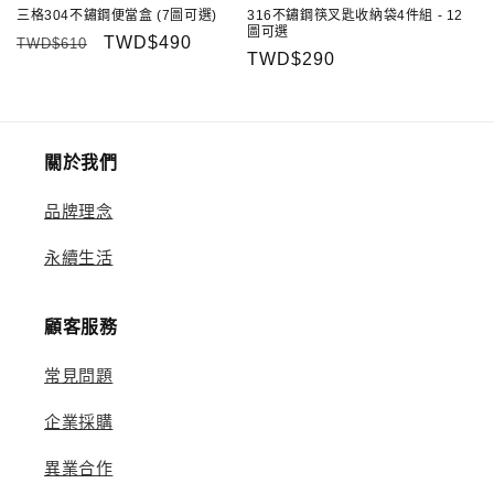
三格304不鏽鋼便當盒 (7圖可選)
316不鏽鋼筷叉匙收納袋4件組 - 12
圖可選
定
售
TWD$490
TWD$610
定
TWD$290
價
價
價
關於我們
品牌理念
永續生活
顧客服務
常見問題
企業採購
異業合作