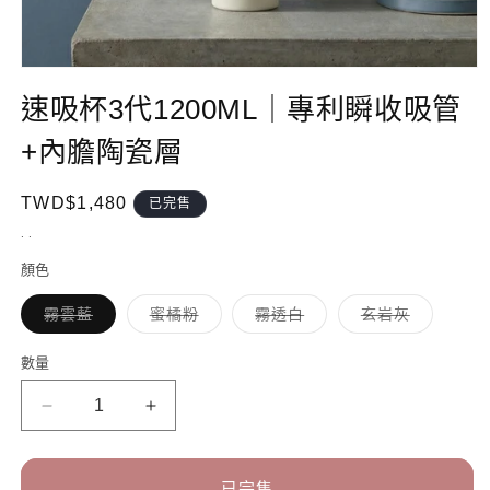
在
互
速吸杯3代1200ML｜專利瞬收吸管
動
視
+內膽陶瓷層
窗
中
開
定
TWD$1,480
已完售
啟
價
. .
多
媒
顏色
體
檔
子
子
子
子
霧雲藍
蜜橘粉
霧透白
玄岩灰
案
類
類
類
類
已
已
已
已
1
售
售
售
售
數量
數
罄
罄
罄
罄
或
或
或
或
量
無
無
無
無
速
速
法
法
法
法
供
供
供
供
吸
吸
貨
貨
貨
貨
杯
杯
已完售