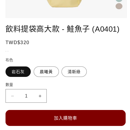
在
互
飲料提袋高大款 - 鮭魚子 (A0401)
動
視
定
TWD$320
窗
中
價
. .
開
啟
布色
多
媒
岩石灰
晨曦黃
清新綠
體
檔
數量
數
案
1
量
飲
飲
料
料
提
提
加入購物車
袋
袋