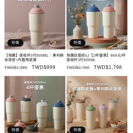
特價
特價
【預購】速吸杯3代900ML｜專利瞬
預購送握把x2【2杯優惠】899元/杯
收吸管+內膽陶瓷層
速吸杯3代900ML
定
售
TWD$999
定
售
TWD$1,798
TWD$1,380
TWD$2,760
價
價
價
價
特價
特價