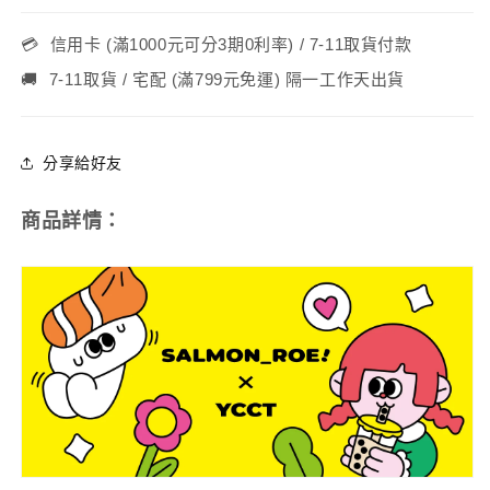
高
高
大
大
💳
信用卡 (滿1000元可分3期0利率) / 7-11取貨付款
款
款
-
-
🚚
7-11取貨 / 宅配 (滿799元免運) 隔一工作天出貨
鮭
鮭
魚
魚
分享給好友
子
子
(A0401)
(A0401)
數
數
商品詳情：
量
量
減
增
少
加