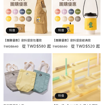
特價
特價
【團購優惠】飲料提袋包覆款
【團購優惠】飲料提袋經典款
定
售
從
TWD$580
起
定
售
從
TWD$520
起
TWD$640
TWD$580
價
價
價
價
特價