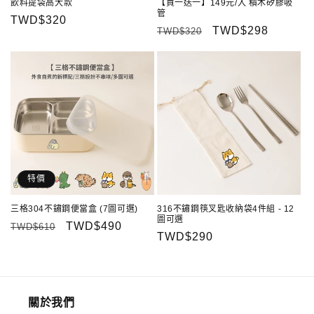
飲料提袋高大款
【買一送一】149元/入 積木矽膠吸
管
定
TWD$320
定
售
TWD$298
TWD$320
價
價
價
特價
三格304不鏽鋼便當盒 (7圖可選)
316不鏽鋼筷叉匙收納袋4件組 - 12
圖可選
定
售
TWD$490
TWD$610
定
TWD$290
價
價
價
關於我們