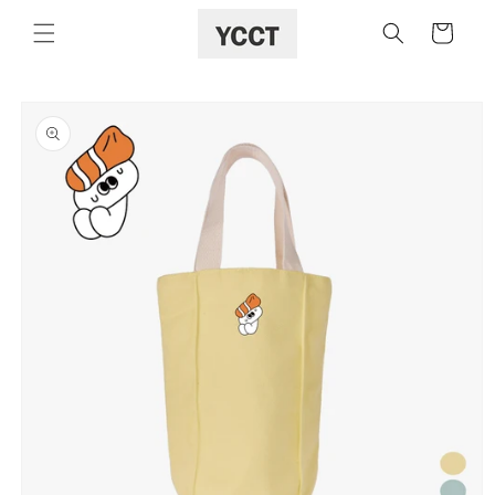
購
跳至內容
物
車
略過產品
資訊