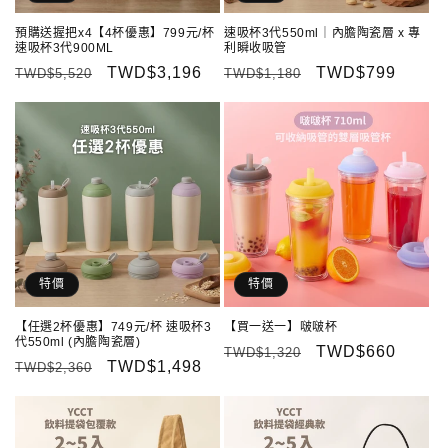
預購送握把x4【4杯優惠】799元/杯
速吸杯3代550ml｜內膽陶瓷層 x 專
速吸杯3代900ML
利瞬收吸管
定
售
TWD$3,196
定
售
TWD$799
TWD$5,520
TWD$1,180
價
價
價
價
特價
特價
【任選2杯優惠】749元/杯 速吸杯3
【買一送一】啵啵杯
代550ml (內膽陶瓷層)
定
售
TWD$660
TWD$1,320
定
售
TWD$1,498
TWD$2,360
價
價
價
價