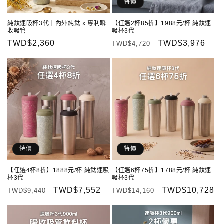
特價
純鈦速吸杯3代｜內外純鈦 x 專利瞬
【任選2杯85折】1988元/杯 純鈦速
收吸管
吸杯3代
定
TWD$2,360
定
售
TWD$3,976
TWD$4,720
價
價
價
特價
特價
【任選4杯8折】1888元/杯 純鈦速吸
【任選6杯75折】1788元/杯 純鈦速
杯3代
吸杯3代
定
售
TWD$7,552
定
售
TWD$10,728
TWD$9,440
TWD$14,160
價
價
價
價