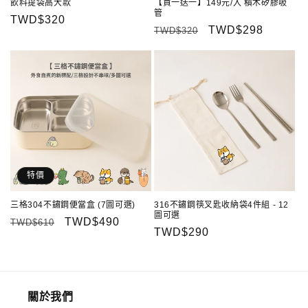
飲料提袋高大款
【買一送一】149元/入 積木矽膠吸
管
定
TWD$320
定
售
TWD$298
TWD$320
價
價
價
特價
三格304不鏽鋼便當盒 (7圖可選)
316不鏽鋼筷叉匙收納袋4件組 - 12
圖可選
定
售
TWD$490
TWD$610
定
TWD$290
價
價
價
關於我們