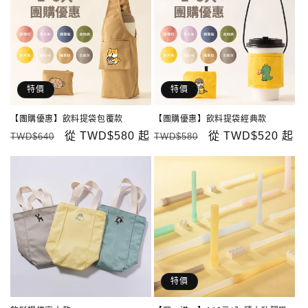
特價
特價
【團購優惠】飲料提袋包覆款
【團購優惠】飲料提袋經典款
定
售
從
TWD$580
起
定
售
從
TWD$520
起
TWD$640
TWD$580
價
價
價
價
特價