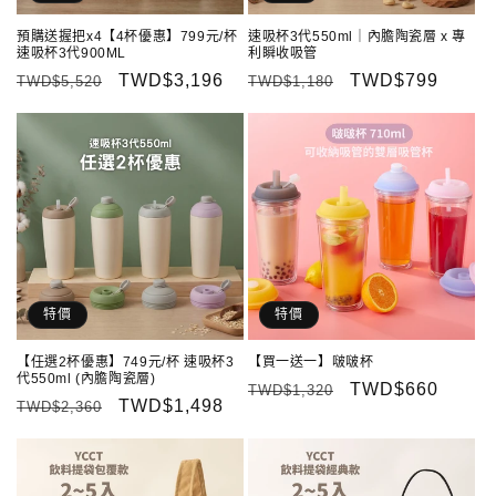
預購送握把x4【4杯優惠】799元/杯
速吸杯3代550ml｜內膽陶瓷層 x 專
速吸杯3代900ML
利瞬收吸管
定
售
TWD$3,196
定
售
TWD$799
TWD$5,520
TWD$1,180
價
價
價
價
特價
特價
【任選2杯優惠】749元/杯 速吸杯3
【買一送一】啵啵杯
代550ml (內膽陶瓷層)
定
售
TWD$660
TWD$1,320
定
售
TWD$1,498
TWD$2,360
價
價
價
價