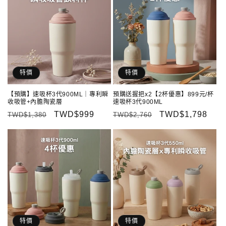
特價
特價
【預購】速吸杯3代900ML｜專利瞬
預購送握把x2【2杯優惠】899元/杯
收吸管+內膽陶瓷層
速吸杯3代900ML
定
售
TWD$999
定
售
TWD$1,798
TWD$1,380
TWD$2,760
價
價
價
價
特價
特價