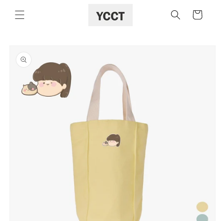
購
跳至內容
物
車
略過產品
資訊