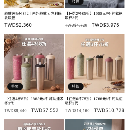
特價
純鈦速吸杯3代｜內外純鈦 x 專利瞬
【任選2杯85折】1988元/杯 純鈦速
收吸管
吸杯3代
定
TWD$2,360
定
售
TWD$3,976
TWD$4,720
價
價
價
特價
特價
【任選4杯8折】1888元/杯 純鈦速吸
【任選6杯75折】1788元/杯 純鈦速
杯3代
吸杯3代
定
售
TWD$7,552
定
售
TWD$10,728
TWD$9,440
TWD$14,160
價
價
價
價