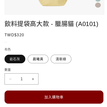
在
互
飲料提袋高大款 - 臘腸貓 (A0101)
動
視
定
TWD$320
窗
中
價
. .
開
啟
布色
多
媒
岩石灰
晨曦黃
清新綠
體
檔
數量
數
案
1
量
飲
飲
料
料
提
提
加入購物車
袋
袋