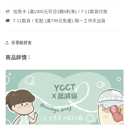
高
高
大
大
💳
信用卡 (滿1000元可分3期0利率) / 7-11取貨付款
款
款
-
-
🚚
7-11取貨 / 宅配 (滿799元免運) 隔一工作天出貨
臘
臘
腸
腸
分享給好友
貓
貓
(A0101)
(A0101)
數
數
商品詳情：
量
量
減
增
少
加