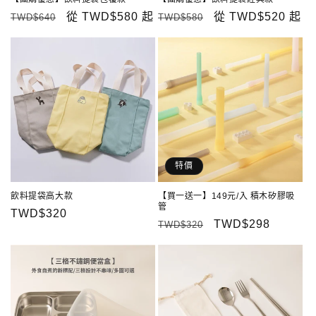
定
售
從
TWD$580
起
定
售
從
TWD$520
起
TWD$640
TWD$580
價
價
價
價
特價
飲料提袋高大款
【買一送一】149元/入 積木矽膠吸
管
定
TWD$320
定
售
TWD$298
TWD$320
價
價
價