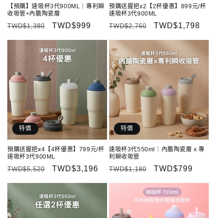
【預購】速吸杯3代900ML｜專利瞬
預購送握把x2【2杯優惠】899元/杯
收吸管+內膽陶瓷層
速吸杯3代900ML
定
售
TWD$999
定
售
TWD$1,798
TWD$1,380
TWD$2,760
價
價
價
價
特價
特價
預購送握把x4【4杯優惠】799元/杯
速吸杯3代550ml｜內膽陶瓷層 x 專
速吸杯3代900ML
利瞬收吸管
定
售
TWD$3,196
定
售
TWD$799
TWD$5,520
TWD$1,180
價
價
價
價