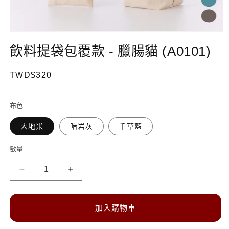
在
互
飲料提袋包覆款 - 臘腸貓 (A0101)
動
視
定
TWD$320
窗
中
價
. .
開
啟
布色
多
媒
大地米
暗岩灰
千草藍
體
檔
數量
數
案
1
量
飲
飲
料
料
提
提
加入購物車
袋
袋