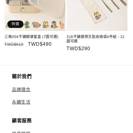
特價
三格304不鏽鋼便當盒 (7圖可選)
316不鏽鋼筷叉匙收納袋4件組 - 12
圖可選
定
售
TWD$490
TWD$610
定
TWD$290
價
價
價
關於我們
品牌理念
永續生活
顧客服務