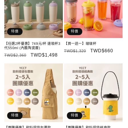
特價
特價
【任選2杯優惠】749元/杯 速吸杯3
【買一送一】啵啵杯
代550ml (內膽陶瓷層)
定
售
TWD$660
TWD$1,320
定
售
TWD$1,498
TWD$2,360
價
價
價
價
特價
特價
【團購優惠】飲料提袋包覆款
【團購優惠】飲料提袋經典款