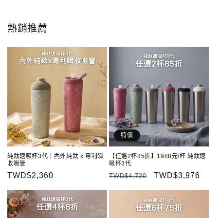
熱銷推薦
特價
純鈦速吸杯3代｜內外純鈦 x 專利瞬
【任選2杯85折】1988元/杯 純鈦速
收吸管
吸杯3代
定
TWD$2,360
定
售
TWD$3,976
TWD$4,720
價
價
價