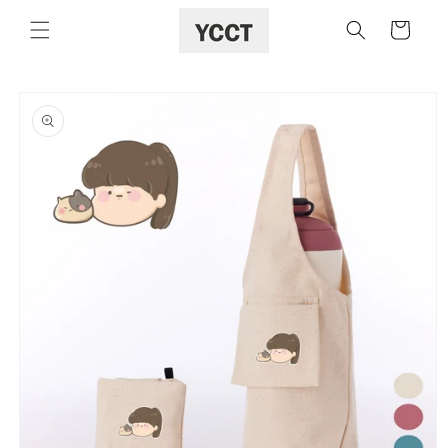
購
跳至內容
物
車
略過產品
資訊