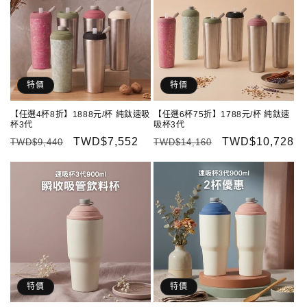
特價
特價
【任選4杯8折】1888元/杯 純鈦速吸
【任選6杯75折】1788元/杯 純鈦速
杯3代
吸杯3代
定
售
TWD$7,552
定
售
TWD$10,728
TWD$9,440
TWD$14,160
價
價
價
價
特價
特價