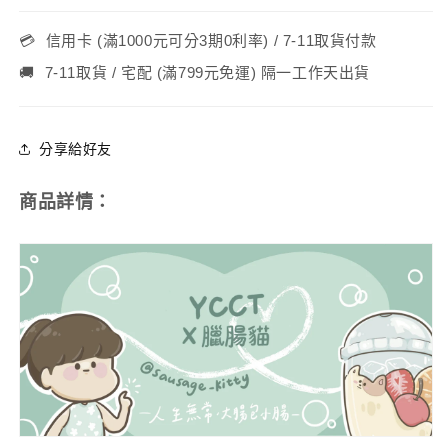
包
包
覆
覆
💳
信用卡 (滿1000元可分3期0利率) / 7-11取貨付款
款
款
-
-
🚚
7-11取貨 / 宅配 (滿799元免運) 隔一工作天出貨
臘
臘
腸
腸
分享給好友
貓
貓
(A0101)
(A0101)
數
數
商品詳情：
量
量
減
增
少
加