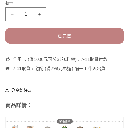
無
無
無
無
無
售
售
售
數量
數
法
法
法
法
法
罄
罄
罄
供
供
供
供
供
或
或
或
量
貨
貨
貨
貨
貨
無
無
無
速
速
法
法
法
供
供
供
吸
吸
貨
貨
貨
杯
杯
已完售
三
三
代
代
720ml(內
720ml(內
💳
信用卡 (滿1000元可分3期0利率) / 7-11取貨付款
膽
膽
🚚
7-11取貨 / 宅配 (滿799元免運) 隔一工作天出貨
陶
陶
瓷
瓷
層)
層)
分享給好友
7
7
圖
圖
商品詳情：
可
可
選
選
數
數