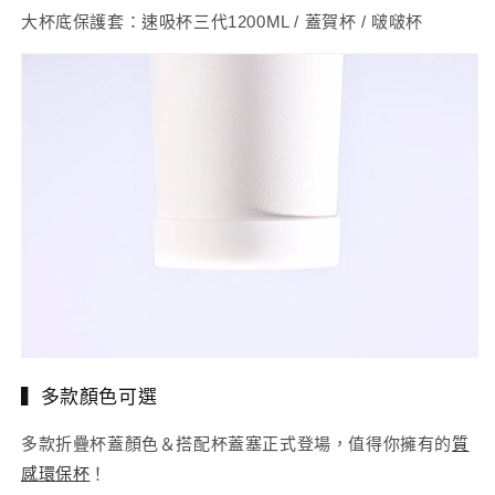
大杯底保護套：速吸杯三代1200ML / 蓋賀杯 / 啵啵杯
▍多款顏色可選
多款折疊杯蓋顏色＆搭配杯蓋塞正式登場，值得你擁有的
質
感環保杯
！