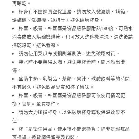
再晾乾。
杯身有不鏽鋼真空保溫層，請勿放入微波爐、烤箱、
烘碗機、洗碗機、冰箱等，避免破壞杯身。
杯蓋、吸管、杯蓋塞是食品級矽膠耐熱180度，可熱水
消毒或放入烘碗機烘乾，也可放入洗碗機清洗，清洗後請
擦乾晾乾，避免發霉。
請勿使用菜瓜布或鋼刷等刷洗，避免破壞材質。
裝水時不要裝得太滿，避免裝杯蓋時，開水溢出燙
傷。
盛裝牛奶、乳製品、茶類、果汁、碳酸飲料等的時間
不宜過久，避免飲品變質和杯子留味。
杯蓋、吸管、杯蓋塞是食品級矽膠可依使用情況更
換，官網可單買零件。
請勿大力碰撞杯身，以免破壞杯身導致保溫效果不
佳。
杯子是衛生用品，使用後不能退換貨；除非是瑕疵品
可換貨，換貨請保留完整包裝。