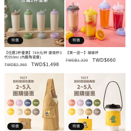
特價
特價
【任選2杯優惠】749元/杯 速吸杯3
【買一送一】啵啵杯
代550ml (內膽陶瓷層)
定
售
TWD$660
TWD$1,320
定
售
TWD$1,498
TWD$2,360
價
價
價
價
特價
特價