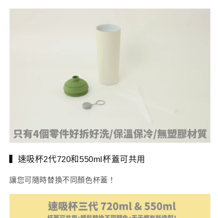
▍速吸杯2代720和550ml杯蓋可共用
讓您可隨時替換不同顏色杯蓋！