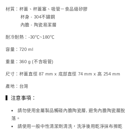
材質：杯蓋、杯蓋塞、吸管－食品級矽膠
杯身 - 304不鏽鋼
內膽 - 陶瓷易潔層
耐冷耐熱：-30℃~180℃
容量：720 ml
重量：360 g (不含吸管)
尺寸：杯蓋直徑 87 mm x 底部直徑 74 mm x 高 254 mm
產地：台灣
▍注意事項：
請勿使用金屬製品觸碰內膽陶瓷層, 避免內膽陶瓷層脫
落
。
請使用一般中性清潔劑清洗，洗淨後用乾淨抹布擦乾