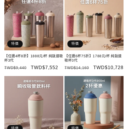
特價
特價
【任選4杯8折】1888元/杯 純鈦速吸
【任選6杯75折】1788元/杯 純鈦速
杯3代
吸杯3代
定
售
TWD$7,552
定
售
TWD$10,728
TWD$9,440
TWD$14,160
價
價
價
價
特價
特價