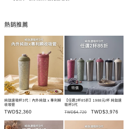
熱銷推薦
特價
純鈦速吸杯3代｜內外純鈦 x 專利瞬
【任選2杯85折】1988元/杯 純鈦速
收吸管
吸杯3代
定
TWD$2,360
定
售
TWD$3,976
TWD$4,720
價
價
價