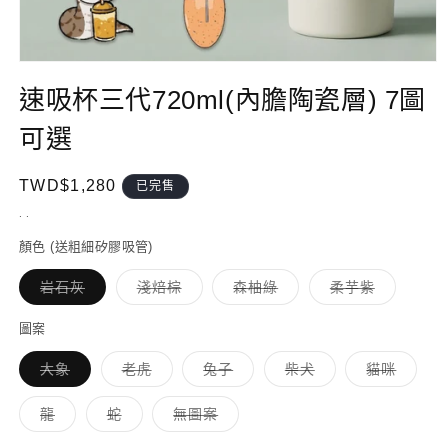
在
互
速吸杯三代720ml(內膽陶瓷層) 7圖
動
視
可選
窗
中
開
定
TWD$1,280
已完售
啟
價
. .
多
媒
顏色 (送粗細矽膠吸管)
體
檔
子
子
子
子
岩石灰
淺焙棕
森柚綠
柔芋紫
案
類
類
類
類
已
已
已
已
1
售
售
售
售
圖案
罄
罄
罄
罄
或
或
或
或
子
子
子
子
子
大象
老虎
兔子
柴犬
貓咪
無
無
無
無
類
類
類
類
類
法
法
法
法
已
已
已
已
已
供
供
供
供
售
售
售
售
售
貨
貨
貨
貨
子
子
子
龍
蛇
無圖案
罄
罄
罄
罄
罄
類
類
類
或
或
或
或
或
已
已
已