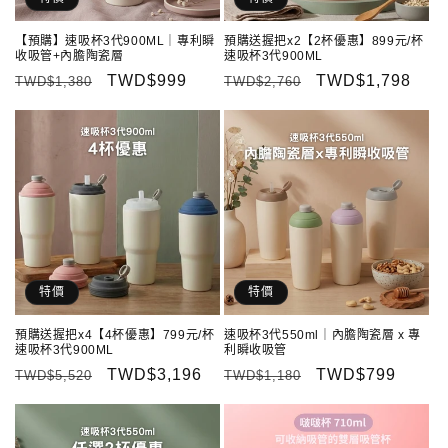
【預購】速吸杯3代900ML｜專利瞬
預購送握把x2【2杯優惠】899元/杯
收吸管+內膽陶瓷層
速吸杯3代900ML
定
售
TWD$999
定
售
TWD$1,798
TWD$1,380
TWD$2,760
價
價
價
價
特價
特價
預購送握把x4【4杯優惠】799元/杯
速吸杯3代550ml｜內膽陶瓷層 x 專
速吸杯3代900ML
利瞬收吸管
定
售
TWD$3,196
定
售
TWD$799
TWD$5,520
TWD$1,180
價
價
價
價