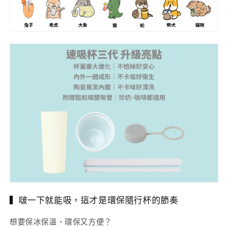
量
量
減
增
少
加
▍啵一下就能吸，這才是環保隨行杯的節奏
想要保冰保溫、環保又方便？