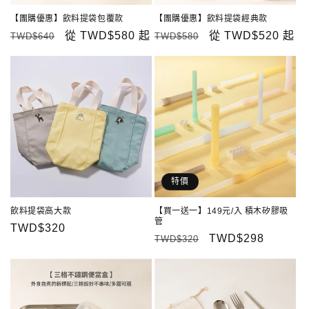
【團購優惠】飲料提袋包覆款
【團購優惠】飲料提袋經典款
定
售
從
TWD$580
起
定
售
從
TWD$520
起
TWD$640
TWD$580
價
價
價
價
特價
飲料提袋高大款
【買一送一】149元/入 積木矽膠吸
管
定
TWD$320
定
售
TWD$298
TWD$320
價
價
價