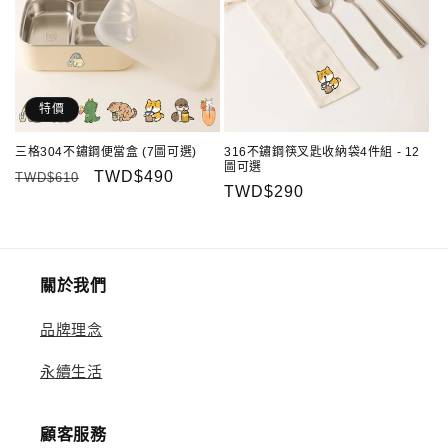
特價
三格304不鏽鋼便當盒 (7圖可選)
316不鏽鋼筷叉匙收納袋4件組 - 12
圖可選
定
售
TWD$490
TWD$610
定
TWD$290
價
價
價
關於我們
品牌理念
永續生活
顧客服務