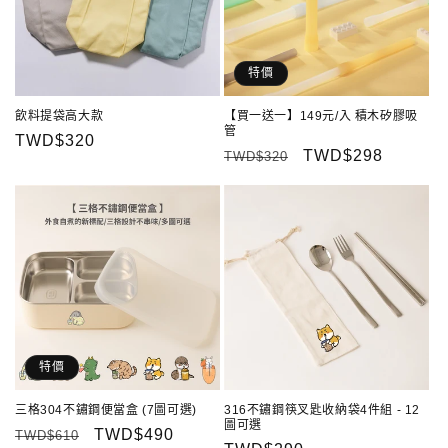
特價
飲料提袋高大款
【買一送一】149元/入 積木矽膠吸
管
定
TWD$320
定
售
TWD$298
TWD$320
價
價
價
特價
三格304不鏽鋼便當盒 (7圖可選)
316不鏽鋼筷叉匙收納袋4件組 - 12
圖可選
定
售
TWD$490
TWD$610