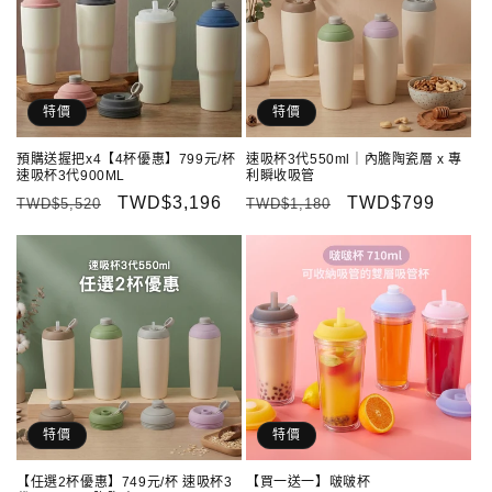
特價
特價
預購送握把x4【4杯優惠】799元/杯
速吸杯3代550ml｜內膽陶瓷層 x 專
速吸杯3代900ML
利瞬收吸管
定
售
TWD$3,196
定
售
TWD$799
TWD$5,520
TWD$1,180
價
價
價
價
特價
特價
【任選2杯優惠】749元/杯 速吸杯3
【買一送一】啵啵杯