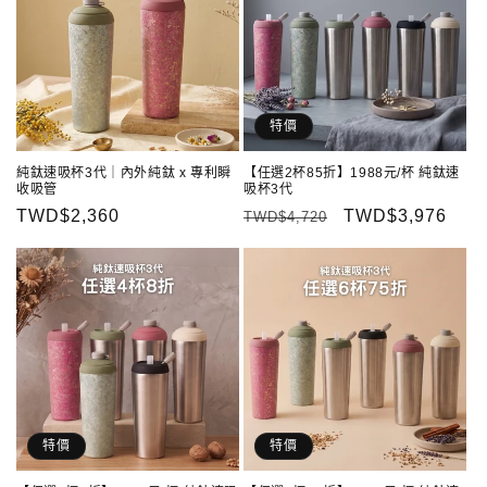
特價
純鈦速吸杯3代｜內外純鈦 x 專利瞬
【任選2杯85折】1988元/杯 純鈦速
收吸管
吸杯3代
定
TWD$2,360
定
售
TWD$3,976
TWD$4,720
價
價
價
特價
特價