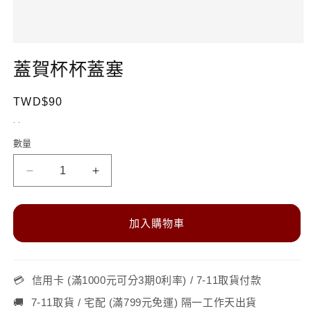
在
互
蓋賀杯杯蓋塞
動
視
定
TWD$90
窗
中
價
. .
開
啟
數量
數
多
量
媒
蓋
蓋
體
檔
賀
賀
案
杯
杯
1
加入購物車
杯
杯
蓋
蓋
塞
塞
💳
信用卡 (滿1000元可分3期0利率) / 7-11取貨付款
數
數
🚚
7-11取貨 / 宅配 (滿799元免運) 隔一工作天出貨
量
量