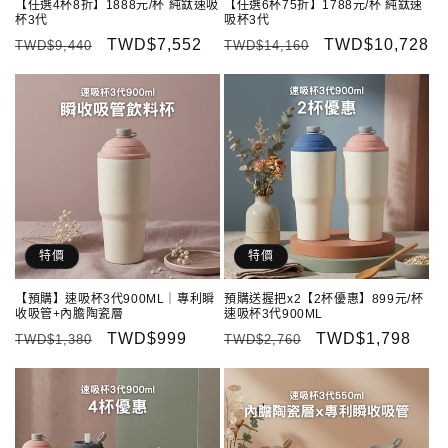
【任選4杯8折】1888元/杯 純鈦速吸
【任選6杯75折】1788元/杯 純鈦速
杯3代
吸杯3代
定
售
TWD$7,552
定
售
TWD$10,728
TWD$9,440
TWD$14,160
價
價
價
價
特價
特價
【預購】速吸杯3代900ML｜專利瞬
預購送握把x2【2杯優惠】899元/杯
收吸管+內膽陶瓷層
速吸杯3代900ML
定
售
TWD$999
定
售
TWD$1,798
TWD$1,380
TWD$2,760
價
價
價
價