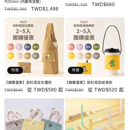
代550ml (內膽陶瓷層)
定
售
TWD$660
TWD$1,320
定
售
TWD$1,498
TWD$2,360
價
價
價
價
特價
特價
【團購優惠】飲料提袋包覆款
【團購優惠】飲料提袋經典款
定
售
從
TWD$580
起
定
售
從
TWD$520
起
TWD$640
TWD$580
價
價
價
價