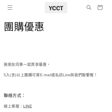
購
跳至內容
物
車
團購優惠
揪朋友同事一起買享優惠，
5入(含)以上團購可
寄E-mail或私訊Line與我們聯繫
喔！
聯絡方式：
線上客服：
LINE