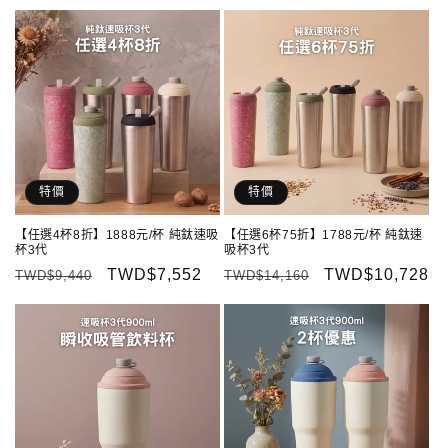
價
價
價
特價
特價
【任選4杯8折】1888元/杯 純鈦速吸
【任選6杯75折】1788元/杯 純鈦速
杯3代
吸杯3代
定
售
TWD$7,552
定
售
TWD$10,728
TWD$9,440
TWD$14,160
價
價
價
價