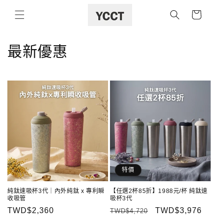
購
跳至內容
物
車
商
最新優惠
品
系
列
:
特價
純鈦速吸杯3代｜內外純鈦 x 專利瞬
【任選2杯85折】1988元/杯 純鈦速
收吸管
吸杯3代
定
TWD$2,360
定
售
TWD$3,976
TWD$4,720