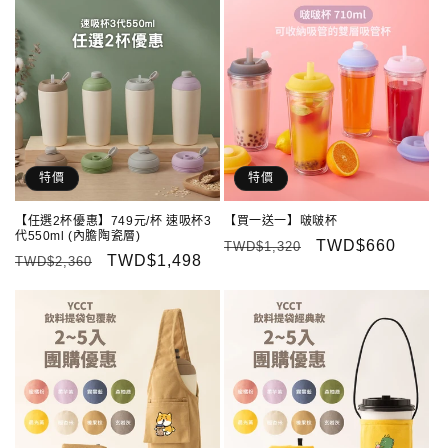
特價
特價
【任選2杯優惠】749元/杯 速吸杯3
【買一送一】啵啵杯
代550ml (內膽陶瓷層)
定
售
TWD$660
TWD$1,320
定
售
TWD$1,498
TWD$2,360
價
價
價
價