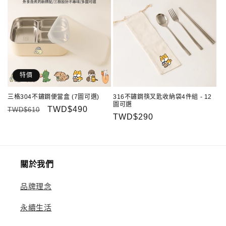
特價
三格304不鏽鋼便當盒 (7圖可選)
316不鏽鋼筷叉匙收納袋4件組 - 12
圖可選
定
售
TWD$490
TWD$610
定
TWD$290
價
價
價
關於我們
品牌理念
永續生活