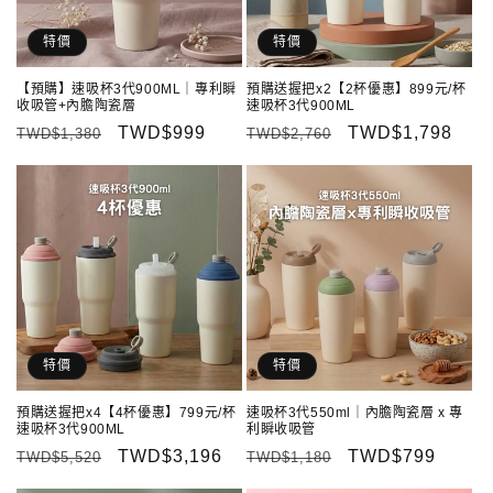
特價
特價
【預購】速吸杯3代900ML｜專利瞬
預購送握把x2【2杯優惠】899元/杯
收吸管+內膽陶瓷層
速吸杯3代900ML
定
售
TWD$999
定
售
TWD$1,798
TWD$1,380
TWD$2,760
價
價
價
價
特價
特價
預購送握把x4【4杯優惠】799元/杯
速吸杯3代550ml｜內膽陶瓷層 x 專
速吸杯3代900ML
利瞬收吸管
定
售
TWD$3,196
定
售
TWD$799
TWD$5,520
TWD$1,180
價
價
價
價