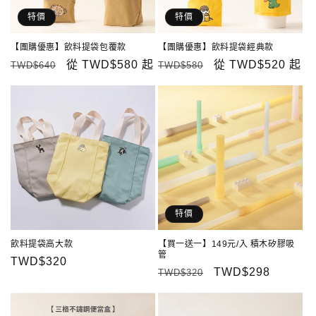
特價
特價
【團購優惠】飲料提袋包覆款
【團購優惠】飲料提袋經典款
定
售
從
TWD$580
起
定
售
從
TWD$520
起
TWD$640
TWD$580
價
價
價
價
特價
飲料提袋高大款
【買一送一】149元/入 積木矽膠吸
管
定
TWD$320
定
售
TWD$298
TWD$320
價
價
價