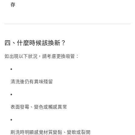
存
四、什麼時候該換新？
如出現以下狀況，請考慮更換吸管：
清洗後仍有異味殘留
表面發霉、變色或觸感異常
刷洗時明顯感覺材質變黏、變軟或裂開