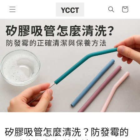
購
跳至內容
物
車
矽膠吸管怎麼清洗？防發霉的