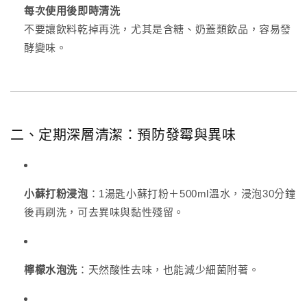
每次使用後即時清洗
不要讓飲料乾掉再洗，尤其是含糖、奶蓋類飲品，容易發
酵變味。
二、定期深層清潔：預防發霉與異味
小蘇打粉浸泡
：1湯匙小蘇打粉＋500ml溫水，浸泡30分鐘
後再刷洗，可去異味與黏性殘留。
檸檬水泡洗
：天然酸性去味，也能減少細菌附著。